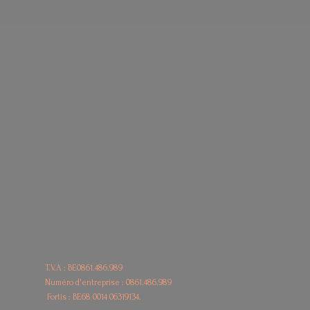
T.V.A : BE0861.486.989
Numéro d'entreprise : 0861.486.989
Fortis : BE68
0014 06319134.