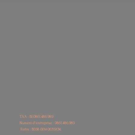
T.V.A : BE0861.486.989
Numéro d'entreprise : 0861.486.989
Fortis : BE68
0014 06319134.