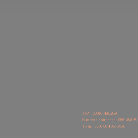
T.V.A : BE0861.486.989
Numéro d'entreprise : 0861.486.98
Fortis : BE68
0014 06319134.