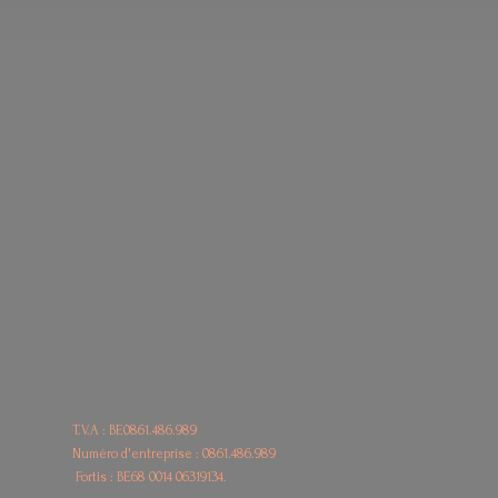
T.V.A : BE0861.486.989
Numéro d'entreprise : 0861.486.989
Fortis : BE68
0014 06319134.