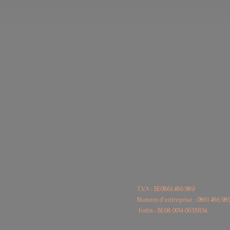
T.V.A : BE0861.486.989
Numéro d'entreprise : 0861.486.98
Fortis : BE68
0014 06319134.