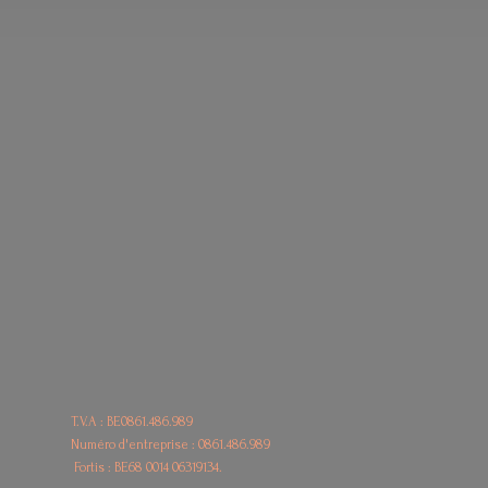
T.V.A : BE0861.486.989
Numéro d'entreprise : 0861.486.989
Fortis : BE68
0014 06319134.