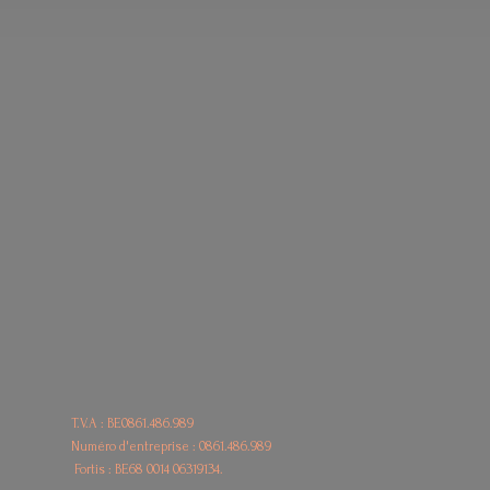
T.V.A : BE0861.486.989
Numéro d'entreprise : 0861.486.989
Fortis : BE68
0014 06319134.