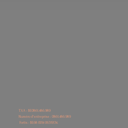
T.V.A : BE0861.486.989
Numéro d'entreprise : 0861.486.989
Fortis : BE68
0014 06319134.