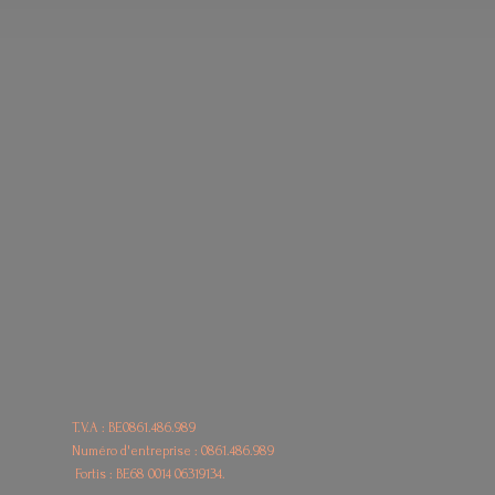
T.V.A : BE0861.486.989
Numéro d'entreprise : 0861.486.989
Fortis : BE68
0014 06319134.