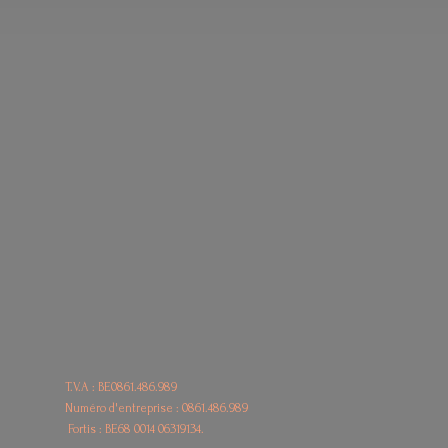
T.V.A : BE0861.486.989
Numéro d'entreprise : 0861.486.989
Fortis : BE68
0014 06319134.