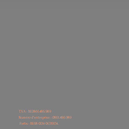
T.V.A : BE0861.486.989
Numéro d'entreprise : 0861.486.989
Fortis : BE68
0014 06319134.