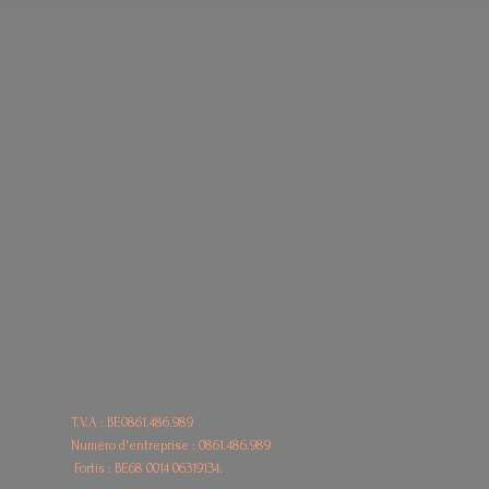
T.V.A : BE0861.486.989
Numéro d'entreprise : 0861.486.989
Fortis : BE68
0014 06319134.