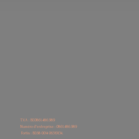
T.V.A : BE0861.486.989
Numéro d'entreprise : 0861.486.989
Fortis : BE68
0014 06319134.