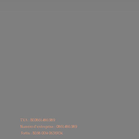
T.V.A : BE0861.486.989
Numéro d'entreprise : 0861.486.989
Fortis : BE68
0014 06319134.