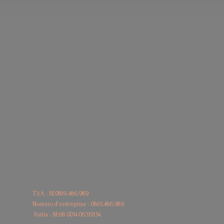
T.V.A : BE0861.486.989
Numéro d'entreprise : 0861.486.989
Fortis : BE68
0014 06319134.