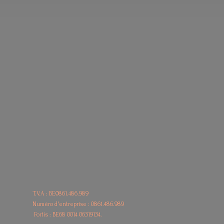
T.V.A : BE0861.486.989
Numéro d'entreprise : 0861.486.989
Fortis : BE68
0014 06319134.