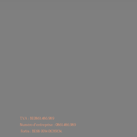
T.V.A : BE0861.486.989
Numéro d'entreprise : 0861.486.989
Fortis : BE68
0014 06319134.