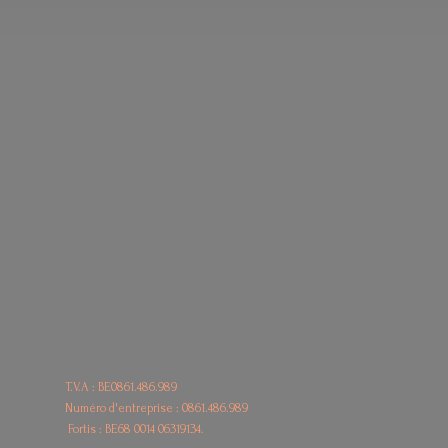
T.V.A : BE0861.486.989
Numéro d'entreprise : 0861.486.989
Fortis : BE68
0014 06319134.