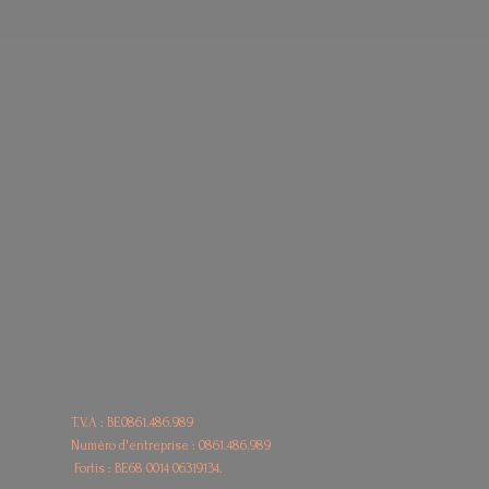
T.V.A : BE0861.486.989
Numéro d'entreprise : 0861.486.989
Fortis : BE68
0014 06319134.