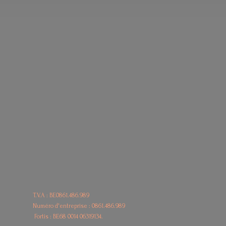
T.V.A : BE0861.486.989
Numéro d'entreprise : 0861.486.989
Fortis : BE68
0014 06319134.