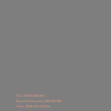
T.V.A : BE0861.486.989
Numéro d'entreprise : 0861.486.989
Fortis : BE68
0014 06319134.