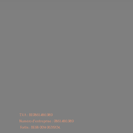
T.V.A : BE0861.486.989
Numéro d'entreprise : 0861.486.989
Fortis : BE68
0014 06319134.