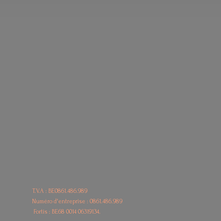
T.V.A : BE0861.486.989
Numéro d'entreprise : 0861.486.989
Fortis : BE68
0014 06319134.