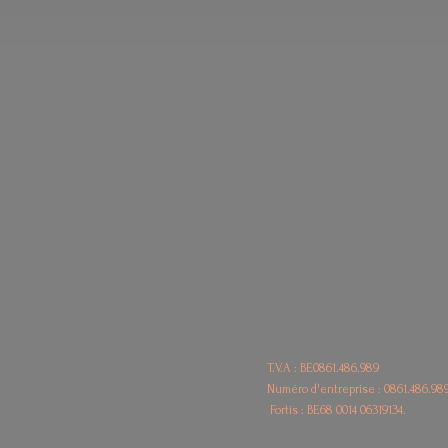
T.V.A : BE0861.486.989
Numéro d'entreprise : 0861.486.98
Fortis : BE68
0014 06319134.