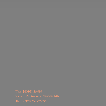
T.V.A : BE0861.486.989
Numéro d'entreprise : 0861.486.989
Fortis : BE68
0014 06319134.