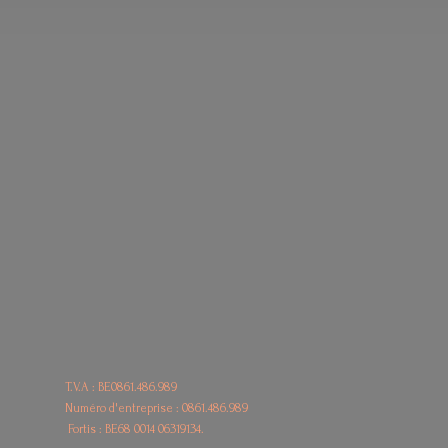
T.V.A : BE0861.486.989
Numéro d'entreprise : 0861.486.989
Fortis : BE68
0014 06319134.