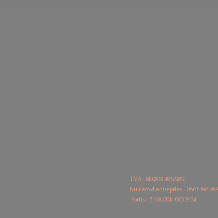
T.V.A : BE0861.486.989
Numéro d'entreprise : 0861.486.98
Fortis : BE68
0014 06319134.